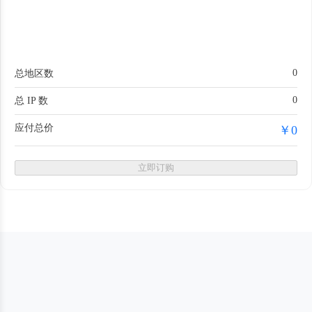
0
总地区数
0
总 IP 数
应付总价
￥0
立即订购